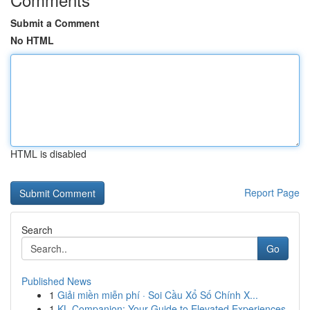
Submit a Comment
No HTML
HTML is disabled
Report Page
Search
Go
Published News
1
Giải miền miễn phí · Soi Cầu Xổ Số Chính X...
1
KL Companion: Your Guide to Elevated Experiences