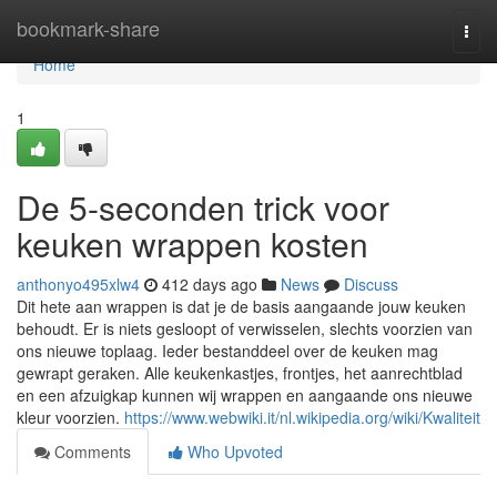
Home
bookmark-share
Togg
navi
Home
1
De 5-seconden trick voor
keuken wrappen kosten
anthonyo495xlw4
412 days ago
News
Discuss
Dit hete aan wrappen is dat je de basis aangaande jouw keuken
behoudt. Er is niets gesloopt of verwisselen, slechts voorzien van
ons nieuwe toplaag. Ieder bestanddeel over de keuken mag
gewrapt geraken. Alle keukenkastjes, frontjes, het aanrechtblad
en een afzuigkap kunnen wij wrappen en aangaande ons nieuwe
kleur voorzien.
https://www.webwiki.it/nl.wikipedia.org/wiki/Kwaliteit
Comments
Who Upvoted