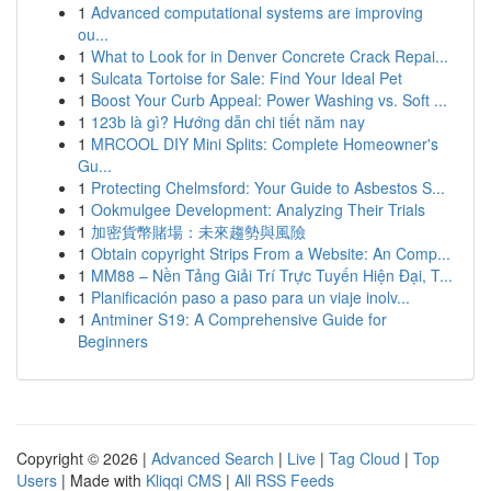
1
Advanced computational systems are improving
ou...
1
What to Look for in Denver Concrete Crack Repai...
1
Sulcata Tortoise for Sale: Find Your Ideal Pet
1
Boost Your Curb Appeal: Power Washing vs. Soft ...
1
123b là gì? Hướng dẫn chi tiết năm nay
1
MRCOOL DIY Mini Splits: Complete Homeowner's
Gu...
1
Protecting Chelmsford: Your Guide to Asbestos S...
1
Ookmulgee Development: Analyzing Their Trials
1
加密貨幣賭場：未來趨勢與風險
1
Obtain copyright Strips From a Website: An Comp...
1
MM88 – Nền Tảng Giải Trí Trực Tuyến Hiện Đại, T...
1
Planificación paso a paso para un viaje inolv...
1
Antminer S19: A Comprehensive Guide for
Beginners
Copyright © 2026 |
Advanced Search
|
Live
|
Tag Cloud
|
Top
Users
| Made with
Kliqqi CMS
|
All RSS Feeds