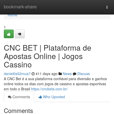
Home
bookmark-share
Togg
navi
Home
1
CNC BET | Plataforma de
Apostas Online | Jogos
Cassino
daniel0s52mua7
411 days ago
News
Discuss
A CNC Bet é a sua plataforma confiável para diversão e ganhos
online todos os dias com jogos de cassino e apostas esportivas
em todo o Brasil
https://cncbets.com.br/
Comments
Who Upvoted
Comments