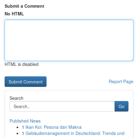
Submit a Comment
No HTML
HTML is disabled
Report Page
Search
Go
Published News
1
Ikan Koi: Pesona dan Makna
1
Gebäudemanagement in Deutschland: Trends und