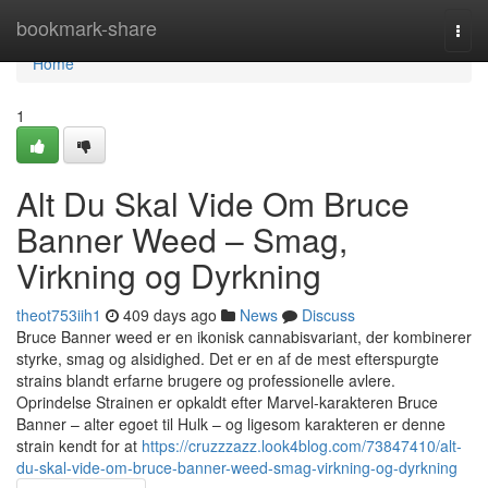
Home
bookmark-share
Togg
navi
Home
1
Alt Du Skal Vide Om Bruce
Banner Weed – Smag,
Virkning og Dyrkning
theot753iih1
409 days ago
News
Discuss
Bruce Banner weed er en ikonisk cannabisvariant, der kombinerer
styrke, smag og alsidighed. Det er en af de mest efterspurgte
strains blandt erfarne brugere og professionelle avlere.
Oprindelse Strainen er opkaldt efter Marvel-karakteren Bruce
Banner – alter egoet til Hulk – og ligesom karakteren er denne
strain kendt for at
https://cruzzzazz.look4blog.com/73847410/alt-
du-skal-vide-om-bruce-banner-weed-smag-virkning-og-dyrkning