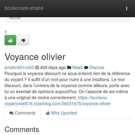
Home
bookmark-share
Togg
navi
Home
1
Voyance olivier
jonahn901voh3
409 days ago
News
Discuss
Pourquoi la voyance discount ne sous-entend rien de la référence
du voyant ? Il suffit d’un mot pour nuire à une intuitions. Le mot
discount, dans l’univers de la voyance comme ailleurs, porte avec
lui un éventail de opinions aujourd'hui. On l’associe de soi-même
à une original de moins correctement,
https://lauriana-
voyance46676.nizarblog.com/36031675/voyance-olivier
Comments
Who Upvoted
Comments