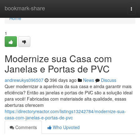
Home
bookmark-share
Togg
navi
Home
1
Modernize sua Casa com
Janelas e Portas de PVC
andrewukys096507
396 days ago
News
Discuss
Quer modernizar a aparência da sua casa e ainda garantir mais
eficiência? Então as janelas e portas de PVC são a solução ideal
para você! Fabricadas com materiaisde alta qualidade, essas
aberturas oferecem
https://directoryreactor.com/listings13242784/modernize-sua-
casa-com-janelas-e-portas-de-pvc
Comments
Who Upvoted