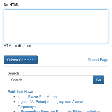
No HTML
HTML is disabled
Report Page
Search
Go
Published News
1
Jual Blazer Pria Murah
1
gacor33: Petunjuk Lengkap dan Alamat
Terpercaya...
1
Responding Sensitive Requests: Ethical Limitations