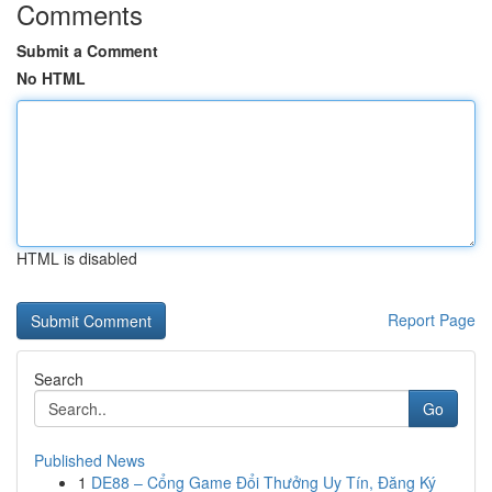
Comments
Submit a Comment
No HTML
HTML is disabled
Report Page
Search
Go
Published News
1
DE88 – Cổng Game Đổi Thưởng Uy Tín, Đăng Ký