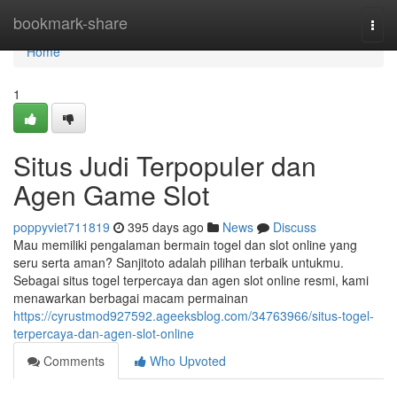
Home
bookmark-share
Togg
navi
Home
1
Situs Judi Terpopuler dan
Agen Game Slot
poppyviet711819
395 days ago
News
Discuss
Mau memiliki pengalaman bermain togel dan slot online yang
seru serta aman? Sanjitoto adalah pilihan terbaik untukmu.
Sebagai situs togel terpercaya dan agen slot online resmi, kami
menawarkan berbagai macam permainan
https://cyrustmod927592.ageeksblog.com/34763966/situs-togel-
terpercaya-dan-agen-slot-online
Comments
Who Upvoted