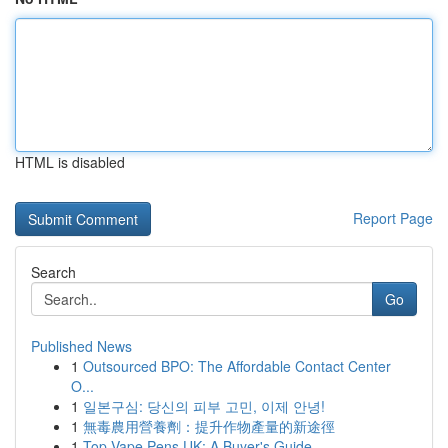
HTML is disabled
Report Page
Search
Go
Published News
1
Outsourced BPO: The Affordable Contact Center
O...
1
일본구심: 당신의 피부 고민, 이제 안녕!
1
無毒農用營養劑：提升作物產量的新途徑
1
Top Vape Pens UK: A Buyer's Guide