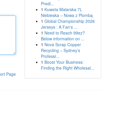
Predi...
1
Kuweta Malarska 7L
Niebieska – Nowa z Plombą
1
Global Championship 2026
Jerseys : A Fan's ...
1
Need to Reach 99ez?
Below information on ...
1
Nova Scrap Copper
Recycling – Sydney’s
Professi...
1
Boost Your Business:
Finding the Right Wholesal...
ort Page