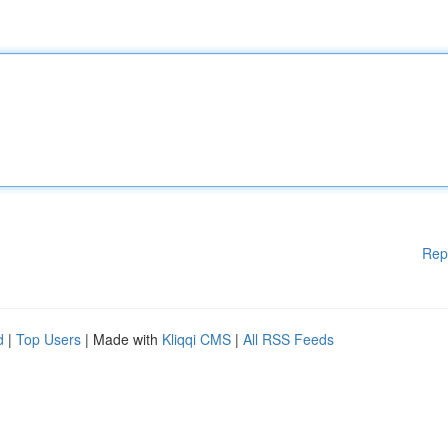
Rep
d
|
Top Users
| Made with
Kliqqi CMS
|
All RSS Feeds