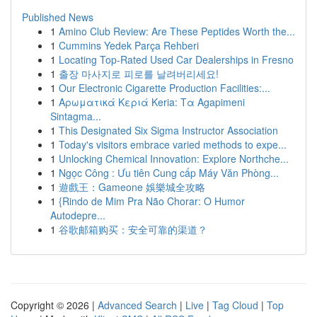
Published News
1
Amino Club Review: Are These Peptides Worth the...
1
Cummins Yedek Parça Rehberi
1
Locating Top-Rated Used Car Dealerships in Fresno
1
출장 마사지로 피로를 날려버리세요!
1
Our Electronic Cigarette Production Facilities:...
1
Αρωματικά Κεριά Keria: Τα Agapimeni
Sintagma...
1
This Designated Six Sigma Instructor Association
1
Today's visitors embrace varied methods to expe...
1
Unlocking Chemical Innovation: Explore Northche...
1
Ngọc Công : Ưu tiên Cung cấp Máy Văn Phòng...
1
遊戲王：Gameone 娛樂城全攻略
1
{Rindo de Mim Pra Não Chorar: O Humor
Autodepre...
1
谷歌邮箱购买：安全可靠的渠道？
Copyright © 2026 |
Advanced Search
|
Live
|
Tag Cloud
|
Top