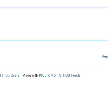
Rep
d
|
Top Users
| Made with
Kliqqi CMS
|
All RSS Feeds