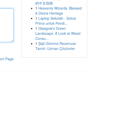
的中文指南
1
Heavenly Wizards: Blessed
& Divine Heritage
1
Laptop Sekolah : Solusi
Prima untuk Pendi...
1
Glasgow's Green
Landscape: A Look at Weed
Consu...
1
Şişli Gömme Rezervuar
Tamiri: Uzman Çözümler
ort Page