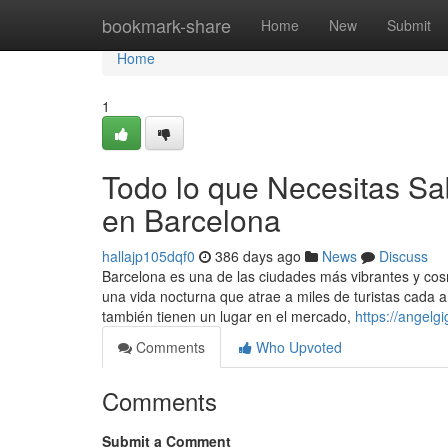
Home
bookmark-share
Home
New
Submit
Home
1
Todo lo que Necesitas Sa
en Barcelona
hallajp105dqf0
386 days ago
News
Discuss
Barcelona es una de las ciudades más vibrantes y cosm
una vida nocturna que atrae a miles de turistas cada 
también tienen un lugar en el mercado,
https://angelg
Comments
Who Upvoted
Comments
Submit a Comment