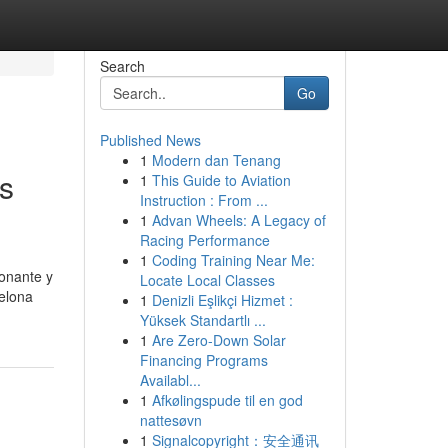
Search
Go
Published News
1
Modern dan Tenang
os
1
This Guide to Aviation
Instruction : From ...
1
Advan Wheels: A Legacy of
Racing Performance
1
Coding Training Near Me:
ionante y
Locate Local Classes
celona
1
Denizli Eşlikçi Hizmet :
Yüksek Standartlı ...
1
Are Zero-Down Solar
Financing Programs
Availabl...
1
Afkølingspude til en god
nattesøvn
1
Signalcopyright：安全通讯