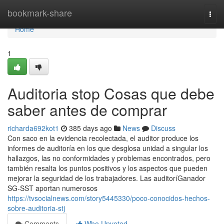
Home
bookmark-share
Togg
navi
Home
1
Auditoria stop Cosas que debe
saber antes de comprar
richarda692kot1
385 days ago
News
Discuss
Con saco en la evidencia recolectada, el auditor produce los
informes de auditoría en los que desglosa unidad a singular los
hallazgos, las no conformidades y problemas encontrados, pero
también resalta los puntos positivos y los aspectos que pueden
mejorar la seguridad de los trabajadores. Las auditoríGanador
SG-SST aportan numerosos
https://tvsocialnews.com/story5445330/poco-conocidos-hechos-
sobre-auditoria-stj
Comments
Who Upvoted