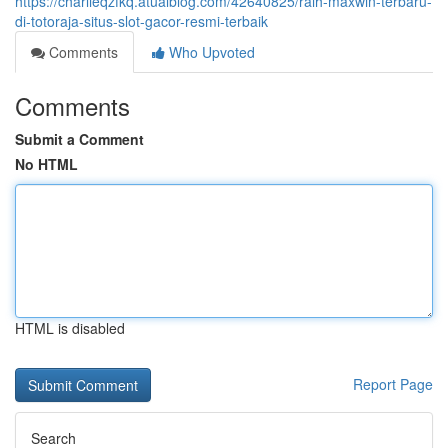
https://charlieqzfkq.atualblog.com/42640825/raih-maxwin-terbaru-
di-totoraja-situs-slot-gacor-resmi-terbaik
Comments
Who Upvoted
Comments
Submit a Comment
No HTML
HTML is disabled
Report Page
Search