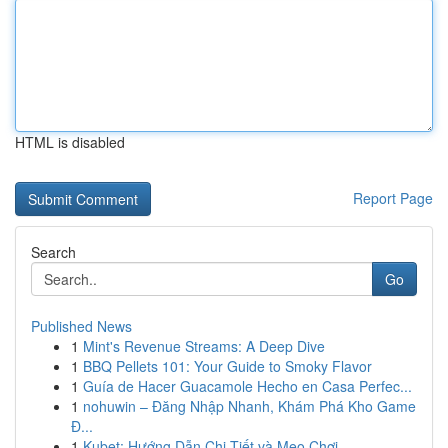
HTML is disabled
Report Page
Search
Go
Published News
1
Mint's Revenue Streams: A Deep Dive
1
BBQ Pellets 101: Your Guide to Smoky Flavor
1
Guía de Hacer Guacamole Hecho en Casa Perfec...
1
nohuwin – Đăng Nhập Nhanh, Khám Phá Kho Game
Đ...
1
Kubet: Hướng Dẫn Chi Tiết và Mẹo Chơi