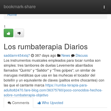
Home
bookmark-share
Togg
navi
Home
1
Los rumbaterapia Diarios
saddamr454xiq7
387 days ago
News
Discuss
Los instrumentos musicales empleados para tocar rumba son
simples: tres tambores de duelas Levemente abarrilados
llamados "Quinto" y "Salidor" y "Tres golpes"; un similar de
marugas metálicas que usa en las muñecas el tocador del
botellín y un equivalente de claves (palitos entre chocantes) con
las que el cantante marca
https://rumba-terapia-para-
adulto82470.fare-blog.com/36375760/poco-conocidos-hechos-
sobre-rumbaterapia-objetivo
Comments
Who Upvoted