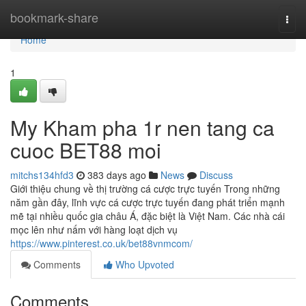
Home
bookmark-share
Togg
navi
Home
1
My Kham pha 1r nen tang ca
cuoc BET88 moi
mitchs134hfd3
383 days ago
News
Discuss
Giới thiệu chung về thị trường cá cược trực tuyến Trong những
năm gần đây, lĩnh vực cá cược trực tuyến đang phát triển mạnh
mẽ tại nhiều quốc gia châu Á, đặc biệt là Việt Nam. Các nhà cái
mọc lên như nấm với hàng loạt dịch vụ
https://www.pinterest.co.uk/bet88vnmcom/
Comments
Who Upvoted
Comments