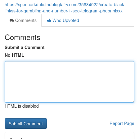
https://spencerkdulc.theblogfairy.com/35634022/create-black-
linkss-for-gambling-and-number-1-seo-telegram-pheonnixxx
Comments
Who Upvoted
Comments
Submit a Comment
No HTML
HTML is disabled
Report Page