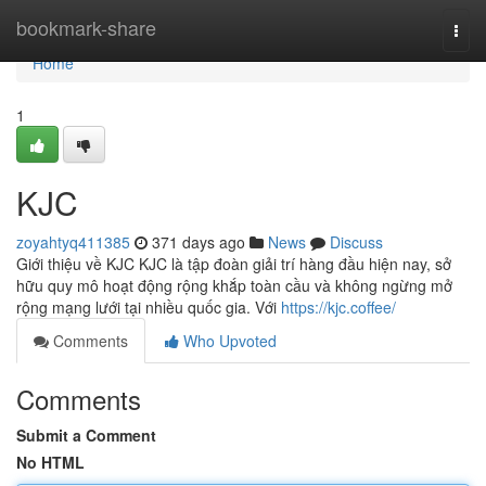
Home
bookmark-share
Togg
navi
Home
1
KJC
zoyahtyq411385
371 days ago
News
Discuss
Giới thiệu về KJC KJC là tập đoàn giải trí hàng đầu hiện nay, sở
hữu quy mô hoạt động rộng khắp toàn cầu và không ngừng mở
rộng mạng lưới tại nhiều quốc gia. Với
https://kjc.coffee/
Comments
Who Upvoted
Comments
Submit a Comment
No HTML