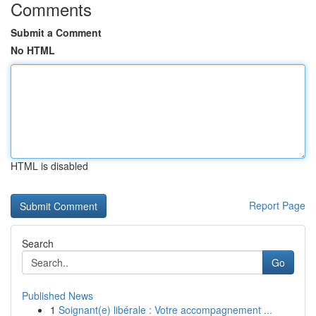
Comments
Submit a Comment
No HTML
HTML is disabled
Report Page
Search
Go
Published News
1
Soignant(e) libérale : Votre accompagnement ...