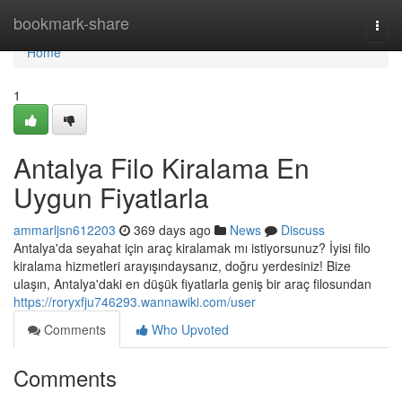
Home
bookmark-share
Togg
navi
Home
1
Antalya Filo Kiralama En
Uygun Fiyatlarla
ammarljsn612203
369 days ago
News
Discuss
Antalya'da seyahat için araç kiralamak mı istiyorsunuz? İyisi filo
kiralama hizmetleri arayışındaysanız, doğru yerdesiniz! Bize
ulaşın, Antalya'daki en düşük fiyatlarla geniş bir araç filosundan
https://roryxfju746293.wannawiki.com/user
Comments
Who Upvoted
Comments