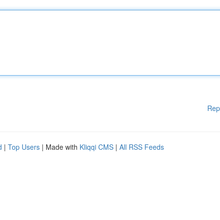
Rep
d
|
Top Users
| Made with
Kliqqi CMS
|
All RSS Feeds