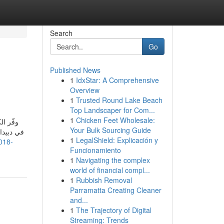
Search
Go
Published News
1
IdxStar: A Comprehensive
Overview
1
Trusted Round Lake Beach
Top Landscaper for Com...
1
Chicken Feet Wholesale:
وفّر ال
Your Bulk Sourcing Guide
في دبيدا
1
LegalShield: Explicación y
018-
Funcionamiento
1
Navigating the complex
world of financial compl...
1
Rubbish Removal
Parramatta Creating Cleaner
and...
1
The Trajectory of Digital
Streaming: Trends