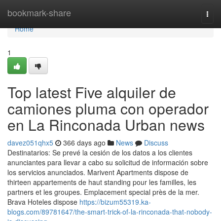
Home
bookmark-share
Togg
navi
Home
1
Top latest Five alquiler de
camiones pluma con operador
en La Rinconada Urban news
davez051qhx5
366 days ago
News
Discuss
Destinatarios: Se prevé la cesión de los datos a los clientes
anunciantes para llevar a cabo su solicitud de información sobre
los servicios anunciados. Marivent Apartments dispose de
thirteen appartements de haut standing pour les familles, les
partners et les groupes. Emplacement special près de la mer.
Brava Hoteles dispose
https://bizum55319.ka-
blogs.com/89781647/the-smart-trick-of-la-rinconada-that-nobody-