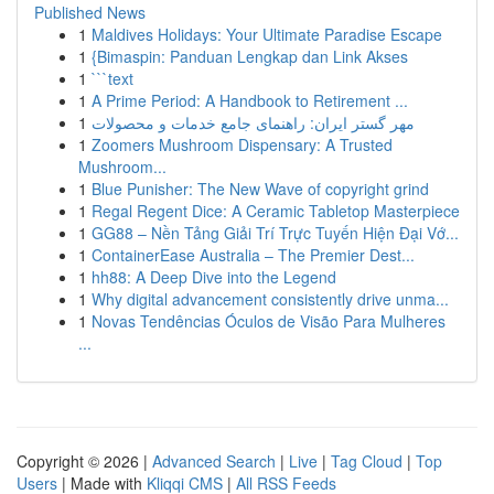
Published News
1
Maldives Holidays: Your Ultimate Paradise Escape
1
{Bimaspin: Panduan Lengkap dan Link Akses
1
```text
1
A Prime Period: A Handbook to Retirement ...
1
مهر گستر ایران: راهنمای جامع خدمات و محصولات
1
Zoomers Mushroom Dispensary: A Trusted
Mushroom...
1
Blue Punisher: The New Wave of copyright grind
1
Regal Regent Dice: A Ceramic Tabletop Masterpiece
1
GG88 – Nền Tảng Giải Trí Trực Tuyến Hiện Đại Vớ...
1
ContainerEase Australia – The Premier Dest...
1
hh88: A Deep Dive into the Legend
1
Why digital advancement consistently drive unma...
1
Novas Tendências Óculos de Visão Para Mulheres
...
Copyright © 2026 |
Advanced Search
|
Live
|
Tag Cloud
|
Top
Users
| Made with
Kliqqi CMS
|
All RSS Feeds