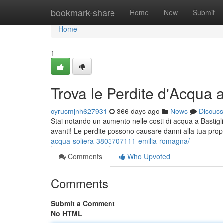
Home
bookmark-share
Home
New
Submit
Home
1
Trova le Perdite d'Acqua a
cyrusmjnh627931
366 days ago
News
Discuss
Stai notando un aumento nelle costi di acqua a Bastigli
avanti! Le perdite possono causare danni alla tua prop
acqua-soliera-3803707111-emilia-romagna/
Comments
Who Upvoted
Comments
Submit a Comment
No HTML