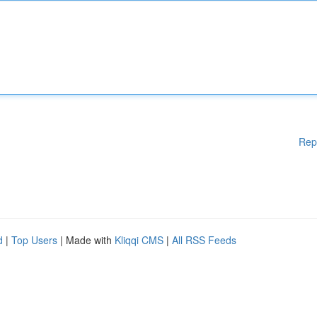
Rep
d
|
Top Users
| Made with
Kliqqi CMS
|
All RSS Feeds