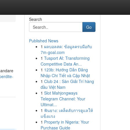
Search
Go
Published News
1
ผลบอลสด: ข้อมูลครบมือกับ
7m-goal.com
1
Tusport AI: Transforming
Competitive Data An...
1
123b: Hướng Dẫn Đăng
e andare
Nhập Chi Tiết và Cập Nhật
perdite-
1
Club 24 : Sàn Giải Trí hàng
đầu Việt Nam
1
Slot Mahjongways
Telegram Channel: Your
Ultimat...
1
ฟันยาง: เคล็ดลับการดูแลให้
แข็งแรง
1
Property in Nigeria: Your
Purchase Guide