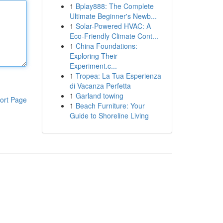
1
Bplay888: The Complete
Ultimate Beginner's Newb...
1
Solar-Powered HVAC: A
Eco-Friendly Climate Cont...
1
China Foundations:
Exploring Their
Experiment.c...
1
Tropea: La Tua Esperienza
di Vacanza Perfetta
1
Garland towing
ort Page
1
Beach Furniture: Your
Guide to Shoreline Living