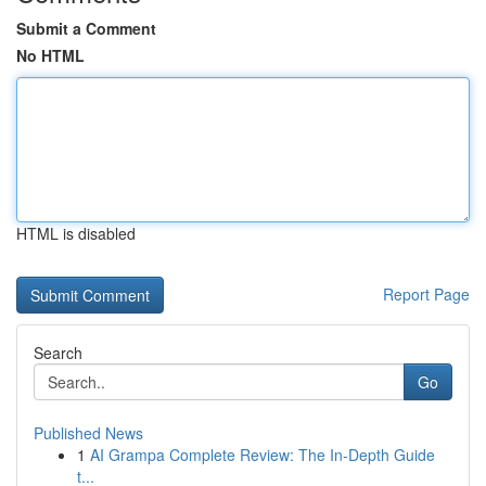
Submit a Comment
No HTML
HTML is disabled
Report Page
Search
Go
Published News
1
AI Grampa Complete Review: The In-Depth Guide
t...