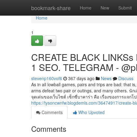
Home
bookmark-share
Home
New
Submit
Home
1
CREATE BLACK LINKSs 
1 SEO. TELEGRAM - @p
stevenp160vof6
367 days ago
News
Discuss
As in all lowball games, pairs and trips are bad: that 
arms defeat two pair or outings, and many others. นั
จุดเด่นของเว็บไซต์ เซ็กซี่บาคาร่า คือ เรื่องของการแจกโป
https://tysoncwnfw.blogdemls.com/36474917/create-bl
Comments
Who Upvoted
Comments