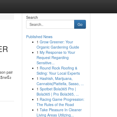
Search
Go
Published News
1
Grow Greener: Your
ER
Organic Gardening Guide
1
My Response to Your
Request Regarding
Sensitive...
1
Round Rock Roofing &
son pair
Siding: Your Local Experts
ีกหนึ่ง
1
Hashish, Marijuana,
Cannabis|Piattella, Sasso, ...
1
Spotbet Bola365 Pro |
Bola365 | Pro Bola365, ...
1
Racing Game Progression:
The Rules of the Road
1
Take Pleasure In Cleaner
Living Areas Utilizing...