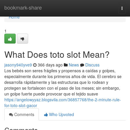
Home
bookmark-share
Togg
navi
Home
1
What Does toto slot Mean?
jasony940yve9
366 days ago
News
Discuss
Los bebés son seres frágiles y propensos a caídas y golpes,
especialmente durante los primeros años de vida. El cerebro se
desarrolla rápidamente y las estructuras que lo rodean y
protegen se fortalecen con el paso de los meses; sin embargo,
un golpe fuerte puede provocar que el tejido suave
https://angelowyyaz.blogsvila.com/36857768/the-2-minute-rule-
for-toto-slot-gacor
Comments
Who Upvoted
Comments