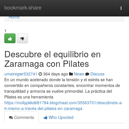
Home
bookmark-share
Togg
navi
Home
1
Descubre el equilibrio en
Zaramaga con Pilates
umairegwr532741
364 days ago
News
Discuss
En un mundo acelerado donde la tensión y el estrés se han
convertido en compañeros constantes, encontrar momentos de
tranquilidad y armonía se vuelve primordial. La práctica del
Pilates es una herramienta
https://mollypkkd681784.blogchaat.com/35563701/descúbrete-a-
ti-mismo-a-través-del-pilates-en-zaramaga
Comments
Who Upvoted