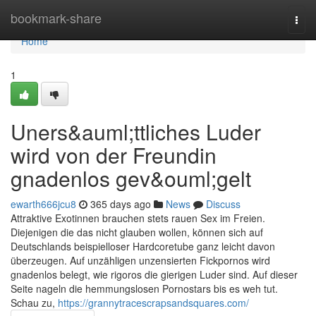
Home
bookmark-share
Togg
navi
Home
1
Uners&auml;ttliches Luder
wird von der Freundin
gnadenlos gev&ouml;gelt
ewarth666jcu8
365 days ago
News
Discuss
Attraktive Exotinnen brauchen stets rauen Sex im Freien.
Diejenigen die das nicht glauben wollen, können sich auf
Deutschlands beispielloser Hardcoretube ganz leicht davon
überzeugen. Auf unzähligen unzensierten Fickpornos wird
gnadenlos belegt, wie rigoros die gierigen Luder sind. Auf dieser
Seite nageln die hemmungslosen Pornostars bis es weh tut.
Schau zu,
https://grannytracescrapsandsquares.com/