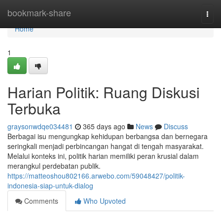
Home
bookmark-share
Togg
navi
Home
1
Harian Politik: Ruang Diskusi
Terbuka
graysonwdqe034481
365 days ago
News
Discuss
Berbagai isu mengungkap kehidupan berbangsa dan bernegara
seringkali menjadi perbincangan hangat di tengah masyarakat.
Melalui konteks ini, politik harian memiliki peran krusial dalam
merangkul perdebatan publik.
https://matteoshou802166.arwebo.com/59048427/politik-
indonesia-siap-untuk-dialog
Comments
Who Upvoted