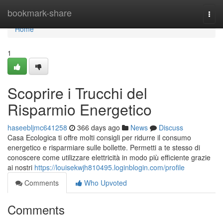
Home
bookmark-share
Togg
navi
Home
1
Scoprire i Trucchi del
Risparmio Energetico
haseebljmc641258
366 days ago
News
Discuss
Casa Ecologica ti offre molti consigli per ridurre il consumo
energetico e risparmiare sulle bollette. Permetti a te stesso di
conoscere come utilizzare elettricità in modo più efficiente grazie
ai nostri
https://louisekwjh810495.loginblogin.com/profile
Comments
Who Upvoted
Comments