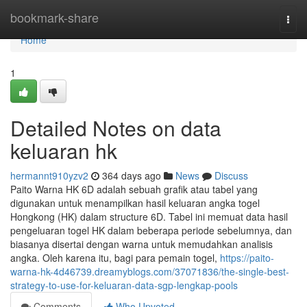
Home
bookmark-share
Togg
navi
Home
1
Detailed Notes on data
keluaran hk
hermannt910yzv2
364 days ago
News
Discuss
Paito Warna HK 6D adalah sebuah grafik atau tabel yang
digunakan untuk menampilkan hasil keluaran angka togel
Hongkong (HK) dalam structure 6D. Tabel ini memuat data hasil
pengeluaran togel HK dalam beberapa periode sebelumnya, dan
biasanya disertai dengan warna untuk memudahkan analisis
angka. Oleh karena itu, bagi para pemain togel,
https://paito-
warna-hk-4d46739.dreamyblogs.com/37071836/the-single-best-
strategy-to-use-for-keluaran-data-sgp-lengkap-pools
Comments
Who Upvoted