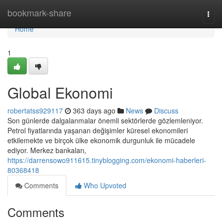
Home
bookmark-share
Togg
navi
Home
1
Global Ekonomi
robertatss929117
363 days ago
News
Discuss
Son günlerde dalgalanmalar önemli sektörlerde gözlemleniyor.
Petrol fiyatlarında yaşanan değişimler küresel ekonomileri
etkilemekte ve birçok ülke ekonomik durgunluk ile mücadele
ediyor. Merkez bankaları,
https://darrensowo911615.tinyblogging.com/ekonomi-haberleri-
80368418
Comments
Who Upvoted
Comments