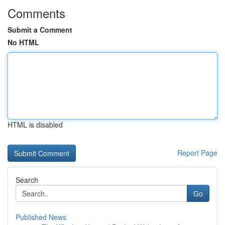
Comments
Submit a Comment
No HTML
HTML is disabled
Report Page
Search
Go
Published News