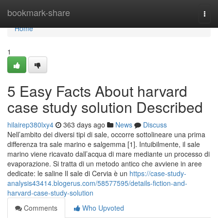
Home
bookmark-share
Togg
navi
Home
1
5 Easy Facts About harvard
case study solution Described
hilairep380lxy4
363 days ago
News
Discuss
Nell’ambito dei diversi tipi di sale, occorre sottolineare una prima
differenza tra sale marino e salgemma [1]. Intuibilmente, il sale
marino viene ricavato dall’acqua di mare mediante un processo di
evaporazione. Si tratta di un metodo antico che avviene in aree
dedicate: le saline Il sale di Cervia è un
https://case-study-
analysis43414.blogerus.com/58577595/details-fiction-and-
harvard-case-study-solution
Comments
Who Upvoted