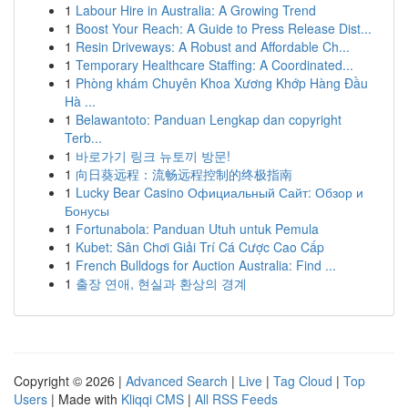
1
Labour Hire in Australia: A Growing Trend
1
Boost Your Reach: A Guide to Press Release Dist...
1
Resin Driveways: A Robust and Affordable Ch...
1
Temporary Healthcare Staffing: A Coordinated...
1
Phòng khám Chuyên Khoa Xương Khớp Hàng Đầu
Hà ...
1
Belawantoto: Panduan Lengkap dan copyright
Terb...
1
바로가기 링크 뉴토끼 방문!
1
向日葵远程：流畅远程控制的终极指南
1
Lucky Bear Casino Официальный Сайт: Обзор и
Бонусы
1
Fortunabola: Panduan Utuh untuk Pemula
1
Kubet: Sân Chơi Giải Trí Cá Cược Cao Cấp
1
French Bulldogs for Auction Australia: Find ...
1
출장 연애, 현실과 환상의 경계
Copyright © 2026 |
Advanced Search
|
Live
|
Tag Cloud
|
Top
Users
| Made with
Kliqqi CMS
|
All RSS Feeds