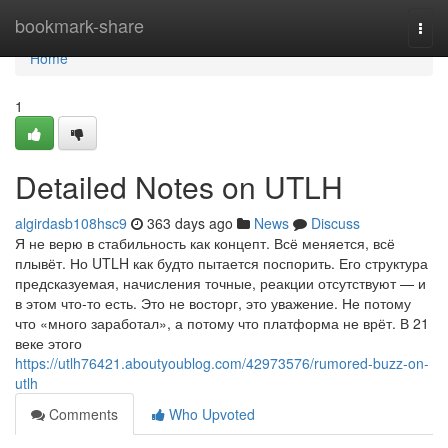
Home
bookmark-share
Togg
navi
Home
1
Detailed Notes on UTLH
algirdasb108hsc9
363 days ago
News
Discuss
Я не верю в стабильность как концепт. Всё меняется, всё
плывёт. Но UTLH как будто пытается поспорить. Его структура
предсказуемая, начисления точные, реакции отсутствуют — и
в этом что-то есть. Это не восторг, это уважение. Не потому
что «много заработал», а потому что платформа не врёт. В 21
веке этого
https://utlh76421.aboutyoublog.com/42973576/rumored-buzz-on-
utlh
Comments
Who Upvoted