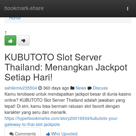
Home
bookmark-share
Togg
navi
Home
1
KUBUTOTO Slot Server
Thailand: Menangkan Jackpot
Setiap Hari!
sahilemiv235504
360 days ago
News
Discuss
Kamu terobsesi untuk mendapatkan jackpot besar di dunia kasino
online? KUBUTOTO Slot Server Thailand adalah jawaban yang
tepat! Di sini, kamu bisa bermain ratusan slot favorit dengan
karakter yang seru dan menarik.
https://hyperbookmarks.com/story20016934/kubutoto-your-
gateway-to-thai-slot-jackpots
Comments
Who Upvoted