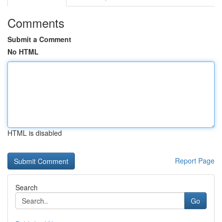
Comments
Submit a Comment
No HTML
HTML is disabled
Report Page
Search
Go