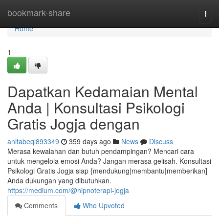
Home
bookmark-share
Togg
navi
Home
1
Dapatkan Kedamaian Mental
Anda | Konsultasi Psikologi
Gratis Jogja dengan
anitabeql893349
359 days ago
News
Discuss
Merasa kewalahan dan butuh pendampingan? Mencari cara
untuk mengelola emosi Anda? Jangan merasa gelisah. Konsultasi
Psikologi Gratis Jogja siap {mendukung|membantu|memberikan]
Anda dukungan yang dibutuhkan.
https://medium.com/@hipnoterapi-jogja
Comments
Who Upvoted