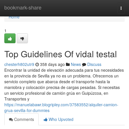
Home
bookmark-share
Togg
navi
Home
1
Top Guidelines Of vidal testal
chesterh802utr9
358 days ago
News
Discuss
Encontrar la unidad de elevación adecuada para tus necesidades
en la provincia de Sevilla ya no es un problema. Ofrecemos un
servicio completo que abarca desde el transporte hasta la
maniobra y colocación precisa de cargas pesadas. Si necesitas
un servicio profesional de camión grúa en Guipúzcoa, en
Transportes y
https://manuelabawr.blogripley.com/37583552/alquiler-camion-
grua-sevilla-for-dummies
Comments
Who Upvoted