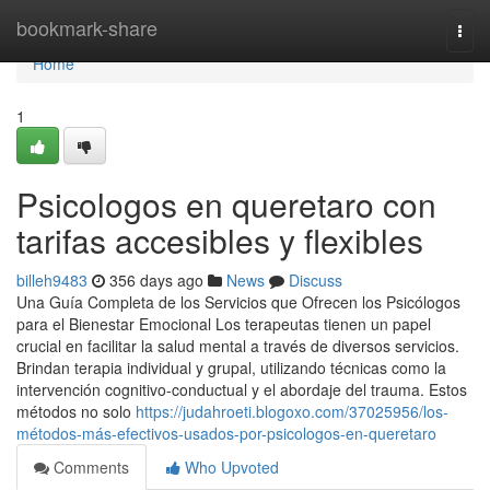
Home
bookmark-share
Togg
navi
Home
1
Psicologos en queretaro con
tarifas accesibles y flexibles
billeh9483
356 days ago
News
Discuss
Una Guía Completa de los Servicios que Ofrecen los Psicólogos
para el Bienestar Emocional Los terapeutas tienen un papel
crucial en facilitar la salud mental a través de diversos servicios.
Brindan terapia individual y grupal, utilizando técnicas como la
intervención cognitivo-conductual y el abordaje del trauma. Estos
métodos no solo
https://judahroeti.blogoxo.com/37025956/los-
métodos-más-efectivos-usados-por-psicologos-en-queretaro
Comments
Who Upvoted