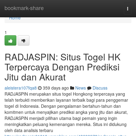
Home
bookmark-share
Togg
navi
Home
1
RADJASPIN: Situs Togel HK
Terpercaya Dengan Prediksi
Jitu dan Akurat
aleistera107fqa8
359 days ago
News
Discuss
RADJASPIN merupakan situs togel Hongkong terpercaya yang
telah terbukti memberikan layanan terbaik bagi para penggemar
togel di Indonesia. Dengan pengalaman bertahun-tahun dan
komitmen untuk menyajikan prediksi angka yang jitu dan akurat,
RADJASPIN menjadi pilihan utama bagi pemain yang ingin
meningkatkan peluang kemenangan mereka. Situs ini didukung
oleh data analisis terbaru