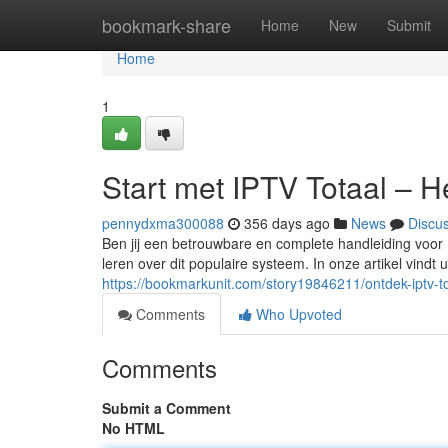
Home
bookmark-share
Home
New
Submit
Home
1
Start met IPTV Totaal – H
pennydxma300088
356 days ago
News
Discu
Ben jij een betrouwbare en complete handleiding voor 
leren over dit populaire systeem. In onze artikel vindt
https://bookmarkunit.com/story19846211/ontdek-iptv-to
Comments
Who Upvoted
Comments
Submit a Comment
No HTML