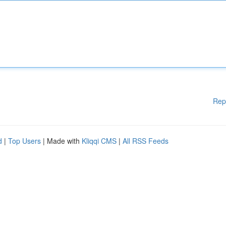
Rep
d
|
Top Users
| Made with
Kliqqi CMS
|
All RSS Feeds