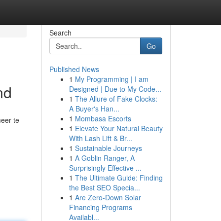
Search
Go
Published News
1
My Programming | I am
nd
Designed | Due to My Code...
1
The Allure of Fake Clocks:
A Buyer's Han...
1
Mombasa Escorts
meer te
1
Elevate Your Natural Beauty
With Lash Lift & Br...
1
Sustainable Journeys
1
A Goblin Ranger, A
Surprisingly Effective ...
1
The Ultimate Guide: Finding
the Best SEO Specia...
1
Are Zero-Down Solar
Financing Programs
Availabl...