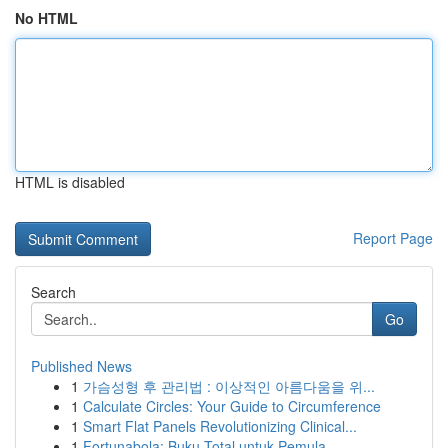
No HTML
HTML is disabled
Report Page
Search
Go
Published News
1
가슴성형 후 관리법 : 이상적인 아름다움을 위...
1
Calculate Circles: Your Guide to Circumference
1
Smart Flat Panels Revolutionizing Clinical...
1
Fortunabola: Buku Total untuk Pemula