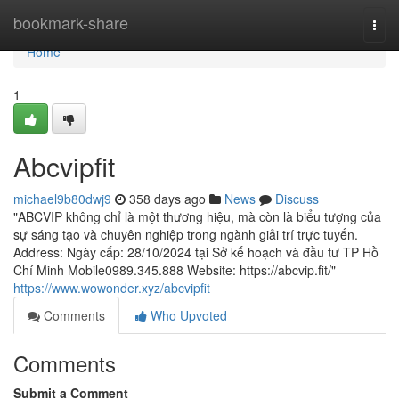
Home
bookmark-share
Togg
navi
Home
1
Abcvipfit
michael9b80dwj9
358 days ago
News
Discuss
"ABCVIP không chỉ là một thương hiệu, mà còn là biểu tượng của
sự sáng tạo và chuyên nghiệp trong ngành giải trí trực tuyến.
Address: Ngày cấp: 28/10/2024 tại Sở kế hoạch và đầu tư TP Hồ
Chí Minh Mobile0989.345.888 Website: https://abcvip.fit/"
https://www.wowonder.xyz/abcvipfit
Comments
Who Upvoted
Comments
Submit a Comment