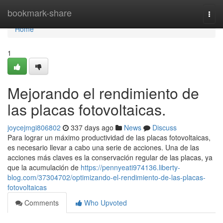
Home
bookmark-share
Togg
navi
Home
1
Mejorando el rendimiento de
las placas fotovoltaicas.
joycejmgi806802
337 days ago
News
Discuss
Para lograr un máximo productividad de las placas fotovoltaicas,
es necesario llevar a cabo una serie de acciones. Una de las
acciones más claves es la conservación regular de las placas, ya
que la acumulación de
https://pennyeati974136.liberty-
blog.com/37304702/optimizando-el-rendimiento-de-las-placas-
fotovoltaicas
Comments
Who Upvoted