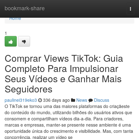
Home
bookmark-share
Togg
navi
Home
1
Comprar Views TikTok: Guia
Completo Para Impulsionar
Seus Vídeos e Ganhar Mais
Seguidores
paulinei319eko3
336 days ago
News
Discuss
O TikTok se tornou uma das maiores plataformas do criaçãeste
do conteúdo do mundo, utilizando bilhões do usuários ativos que
consomem e compartilham vídeos dia-a-dia. Para criadores,
marcas e empresas, manter-se presente nesse ambiente é uma
oportunidade única do crescimento e visibilidade. Mas, com tanta
concorrência, realizar um vídeo se