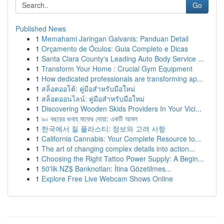
Go
Published News
1
Memahami Jaringan Galvanis: Panduan Detail
1
Orçamento de Óculos: Guia Completo e Dicas
1
Santa Clara County's Leading Auto Body Service ...
1
Transform Your Home : Crucial Gym Equipment
1
How dedicated professionals are transforming ap...
1
สล็อตออโต้: คู่มือสำหรับมือใหม่
1
สล็อตออนไลน์: คู่มือสำหรับมือใหม่
1
Discovering Wooden Skids Providers In Your Vici...
1
৯০ বছরের গুনাহ মাফের দোয়া: একটি আমল
1
한국에서 질 플라스티: 정보와 고려 사항
1
California Cannabis: Your Complete Resource to...
1
The art of changing complex details into action...
1
Choosing the Right Tattoo Power Supply: A Begin...
1
50'lik NZ$ Banknotları: İtina Gözetilmes...
1
Explore Free Live Webcam Shows Online