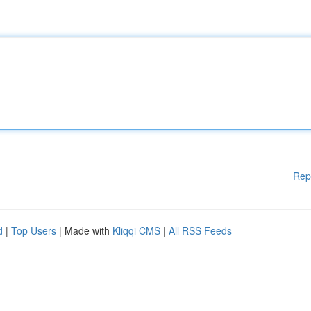
Rep
d
|
Top Users
| Made with
Kliqqi CMS
|
All RSS Feeds