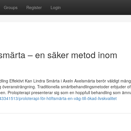
Groups
Register
Login
smärta – en säker metod inom
ing Effektivt Kan Lindra Smärta i Axeln Axelsmärta berör väldigt mån
g överansträngning. Traditionella smärtbehandlingsmetoder erbjuder of
men. Prolopterapi presenterar sig som en hoppfull behandling som ämnar
3341513/proloterapi-för-höftsmärta-en-väg-till-ökad-livskvalitet