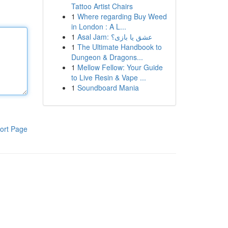
Tattoo Artist Chairs
1
Where regarding Buy Weed
in London : A L...
1
Asal Jam: عشق یا بازی؟
1
The Ultimate Handbook to
Dungeon & Dragons...
1
Mellow Fellow: Your Guide
to Live Resin & Vape ...
1
Soundboard Mania
ort Page