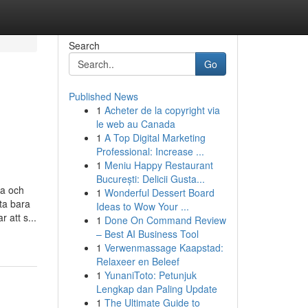
Search
Go
Published News
1
Acheter de la copyright via
le web au Canada
1
A Top Digital Marketing
Professional: Increase ...
1
Meniu Happy Restaurant
București: Delicii Gusta...
ga och
1
Wonderful Dessert Board
ta bara
Ideas to Wow Your ...
 att s...
1
Done On Command Review
– Best AI Business Tool
1
Verwenmassage Kaapstad:
Relaxeer en Beleef
1
YunaniToto: Petunjuk
Lengkap dan Paling Update
1
The Ultimate Guide to