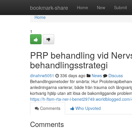
Home
bookmark-share
Home
New
Submit
Home
1
PRP behandling vid Nerv
behandlingsstrategi
dinahrw5051
336 days ago
News
Discuss
Behandlingsmetoder för smärta: Hur Proloterapibehandl
anledningarna varierar, både från trauma och långvari
kortvarig hjälp utan att lösa de bakomliggande proble
https://h-ftsm-rta-ner-i-benet29749.worldblogged.com/4
Comments
Who Upvoted
Comments