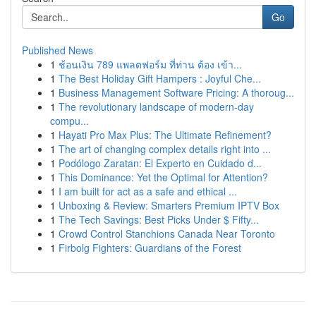
Go
Published News
1
ช้อนเงิน 789 แพลตฟอร์ม ที่ท่าน ต้อง เข้า...
1
The Best Holiday Gift Hampers : Joyful Che...
1
Business Management Software Pricing: A thoroug...
1
The revolutionary landscape of modern-day
compu...
1
Hayati Pro Max Plus: The Ultimate Refinement?
1
The art of changing complex details right into ...
1
Podólogo Zaratan: El Experto en Cuidado d...
1
This Dominance: Yet the Optimal for Attention?
1
I am built for act as a safe and ethical ...
1
Unboxing & Review: Smarters Premium IPTV Box
1
The Tech Savings: Best Picks Under $ Fifty...
1
Crowd Control Stanchions Canada Near Toronto
1
Firbolg Fighters: Guardians of the Forest