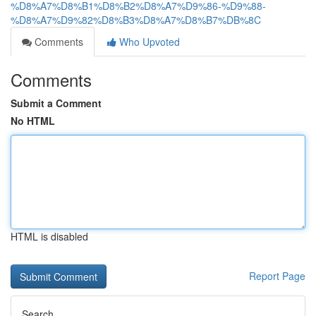
%D8%A7%D8%B1%D8%B2%D8%A7%D9%86-%D9%88-
%D8%A7%D9%82%D8%B3%D8%A7%D8%B7%DB%8C
Comments
Who Upvoted
Comments
Submit a Comment
No HTML
HTML is disabled
Report Page
Search