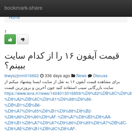
Home
bookmark-share
Home
1
قیمت آیفون ۱۶ را از کدام سایت
ببینم؟
lewyszjmm016662
336 days ago
News
Discuss
برای مشاهده قیمت آیفون ۱۶ به نقل از سایت ایسنا پیشنهاد میکنم از
سایت بازرگانی سیب استفاده کنید چون آخرین و بروزترین قیمت
https://www.isna.ir/news/1404013016859/%D9%82%DB%8C%D9
%D8%A2%DB%8C%D9%81%D9%88%D9%86-
%DB%B1%DB%B6-
%D8%A7%D9%85%D8%B1%D9%88%D8%B2-
%DA%86%D9%86%D8%AF-%D8%A7%D8%B3%D8%AA-
%D8%B1%D8%A7%D9%87%D9%86%D9%85%D8%A7%DB%8C-
%D8%AE%D8%B1%DB%8C%D8%AF-