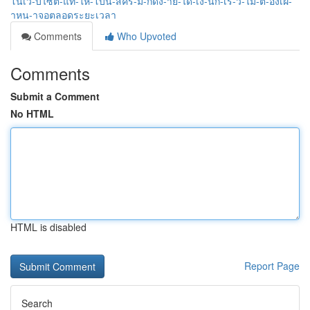
โนเว-บไซต-แท-ให-โบน-สคร-ม-กดง-าย-ได-เง-นก-เร-ว-ไม-ต-องเฝ-
าหน-าจอตลอดระยะเวลา
Comments
Who Upvoted
Comments
Submit a Comment
No HTML
HTML is disabled
Report Page
Search