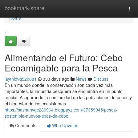
Home
bookmark-share
Togg
navi
Home
1
Alimentando el Futuro: Cebo
Ecoamigable para la Pesca
laytnldvq520681
333 days ago
News
Discuss
En un mundo donde la conservación son cada vez más
importantes, la industria pesquera se encuentra en un punto
crucial. Asegurando la continuidad de las poblaciones de peces y
el bienestar de los ecosistemas
https://sashahvgc280964.blogpayz.com/37359945/pesca-
sostenible-nuevos-tipos-de-cebo
Comments
Who Upvoted